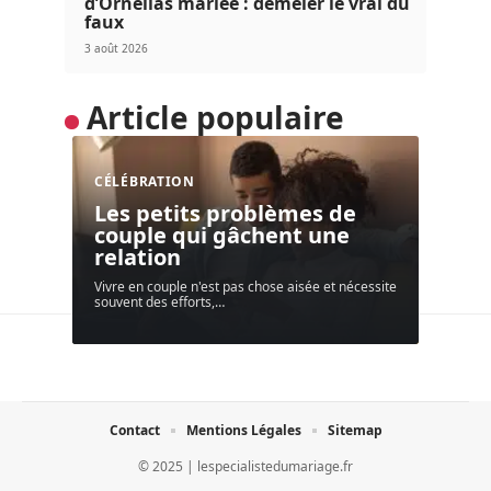
d’Ornellas mariée : démêler le vrai du
faux
3 août 2026
Article populaire
CÉLÉBRATION
Les petits problèmes de
couple qui gâchent une
relation
Vivre en couple n'est pas chose aisée et nécessite
souvent des efforts,
…
Contact
Mentions Légales
Sitemap
© 2025 | lespecialistedumariage.fr