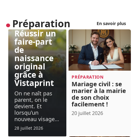
Préparation
PRÉPARATION
En savoir plus
Réussir un
faire-part
de
naissance
original
grâce à
PRÉPARATION
Vistaprint
Mariage civil : se
marier à la mairie
On ne naît pas
de son choix
parent, on le
facilement !
devient. Et
lorsqu'un
20 juillet 2026
nouveau visage
…
28 juillet 2026