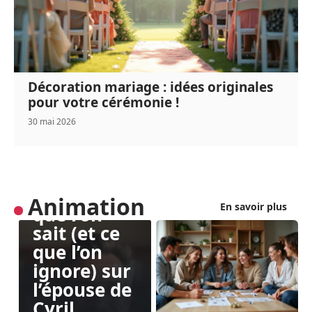
Décoration mariage : idées originales
pour votre cérémonie !
30 mai 2026
ANIMATION
Cyril
Féraud en
amour : ce
Animation
En savoir plus
que l’on
sait (et ce
que l’on
ignore) sur
l’épouse de
Cyril