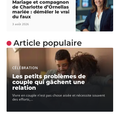
Mariage et compagnon
de Charlotte d’Ornellas
mariée : démêler le vrai
du faux
3 août 2026
Article populaire
CÉLÉBRATION
Les petits problèmes de
couple qui gâchent une
relation
Vivre en couple n'est pas chose aisée et nécessite souvent
des efforts,
…