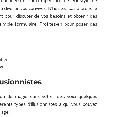
une idée de leur compétence, de leur style, de
à divertir vos convives. N’hésitez pas à prendre
nt pour discuter de vos besoins et obtenir des
 simple formulaire. Profitez-en pour poser des
ation
age
llusionnistes
ion de magie dans votre fête, voici quelques
érents types d’illusionnistes à qui vous pouvez
riage.