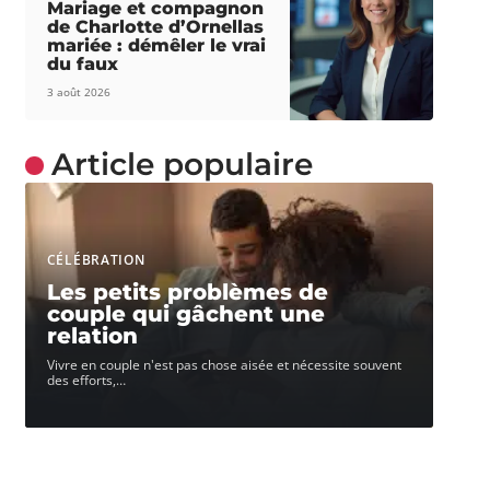
Mariage et compagnon
de Charlotte d’Ornellas
mariée : démêler le vrai
du faux
3 août 2026
Article populaire
CÉLÉBRATION
Les petits problèmes de
couple qui gâchent une
relation
Vivre en couple n'est pas chose aisée et nécessite souvent
des efforts,
…