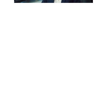
CÉLÉBRATION
Mariage et compagnon de Charlotte
d’Ornellas mariée : démêler le vrai
du faux
3 août 2026
Article populaire
CÉLÉBRATION
Les petits problèmes de
couple qui gâchent une
relation
Vivre en couple n'est pas chose aisée et
nécessite souvent des efforts,
…