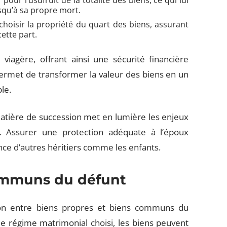
our l’usufruit de la totalité des biens, ce qui lui
squ’à sa propre mort.
hoisir la propriété du quart des biens, assurant
cette part.
 viagère, offrant ainsi une sécurité financière
permet de transformer la valeur des biens en un
le.
matière de succession met en lumière les enjeux
. Assurer une protection adéquate à l’époux
ence d’autres héritiers comme les enfants.
communs du défunt
tion entre biens propres et biens communs du
le régime matrimonial choisi, les biens peuvent