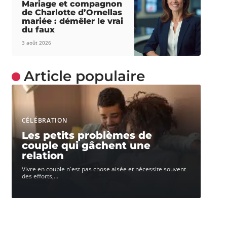
Mariage et compagnon
de Charlotte d’Ornellas
mariée : démêler le vrai
du faux
3 août 2026
Article populaire
CÉLÉBRATION
Les petits problèmes de
couple qui gâchent une
relation
Vivre en couple n'est pas chose aisée et nécessite souvent
des efforts,
…