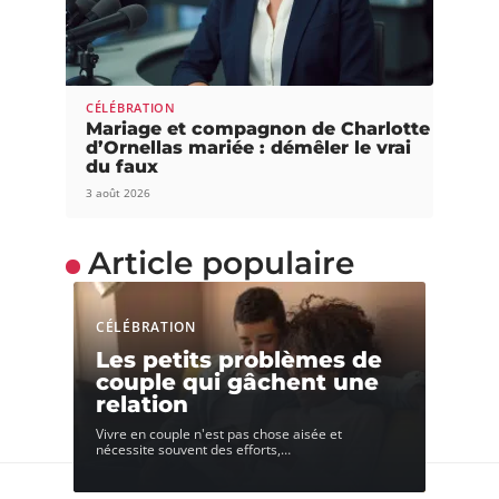
CÉLÉBRATION
Mariage et compagnon de Charlotte
d’Ornellas mariée : démêler le vrai
du faux
3 août 2026
Article populaire
CÉLÉBRATION
Les petits problèmes de
couple qui gâchent une
relation
Vivre en couple n'est pas chose aisée et
nécessite souvent des efforts,
…