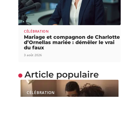
CÉLÉBRATION
Mariage et compagnon de Charlotte
d’Ornellas mariée : démêler le vrai
du faux
3 août 2026
Article populaire
CÉLÉBRATION
Les petits problèmes de
couple qui gâchent une
relation
Vivre en couple n'est pas chose aisée et
nécessite souvent des efforts,
…