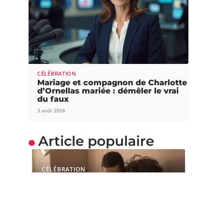
CÉLÉBRATION
Mariage et compagnon de Charlotte
d’Ornellas mariée : démêler le vrai
du faux
3 août 2026
Article populaire
CÉLÉBRATION
Les petits problèmes de
couple qui gâchent une
relation
Vivre en couple n'est pas chose aisée et