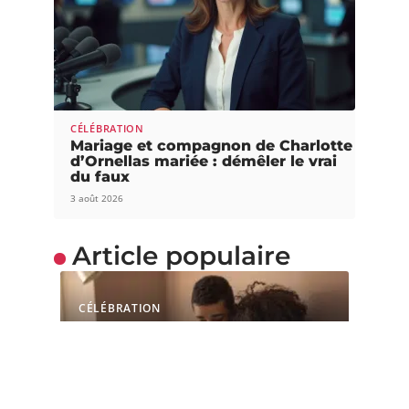
CÉLÉBRATION
Mariage et compagnon de Charlotte
d’Ornellas mariée : démêler le vrai
du faux
3 août 2026
Article populaire
CÉLÉBRATION
Les petits problèmes de
couple qui gâchent une
relation
Vivre en couple n'est pas chose aisée et
nécessite souvent des efforts,
…